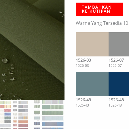
TAMBAHKAN
KE KUTIPAN
Warna Yang Tersedia 10
1526-03
1526-07
1526-03
1526-07
1526-43
1526-48
1526-43
1526-48