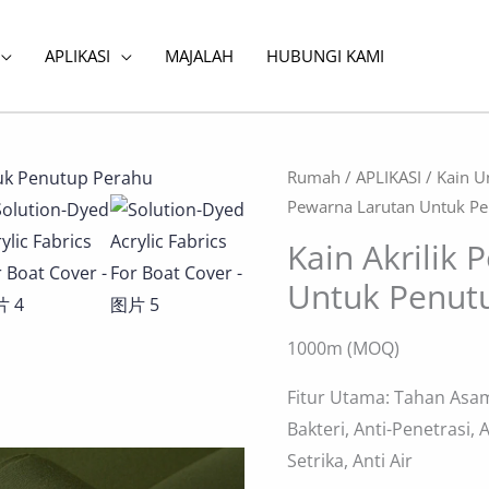
APLIKASI
MAJALAH
HUBUNGI KAMI
Rumah
/
APLIKASI
/
Kain U
Pewarna Larutan Untuk P
Kain Akrilik
Untuk Penut
1000m (MOQ)
Fitur Utama: Tahan Asam 
Bakteri, Anti-Penetrasi,
Setrika, Anti Air