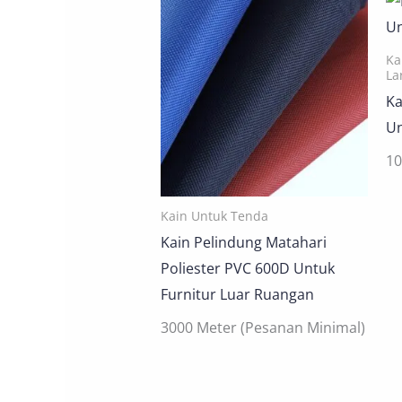
Ka
La
Ka
Un
1
Kain Untuk Tenda
Kain Pelindung Matahari
Poliester PVC 600D Untuk
Furnitur Luar Ruangan
3000 Meter (Pesanan Minimal)