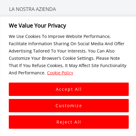
LA NOSTRA AZIENDA
Profilo Aziendale
We Value Your Privacy
Profili Di Fabbrica
Processo D'ordine
We Use Cookies To Improve Website Performance,
Garanzia Di Qualità
Facilitate Information Sharing On Social Media And Offer
Carriera
Advertising Tailored To Your Interests. You Can Also
CATEGORIE
Customize Your Browser’s Cookie Settings. Please Note
That If You Refuse Cookies, It May Affect Site Functionality
Tessuto Traspirante Impermeabile
And Performance.
Cookie Policy
Tessuti Impermeabili
Tessuti Oleorepellenti
Tessuti Ignifughi
Accept All
Tessuti Antimicrobici
SCORTE
Customize
Tessuto Di Nylon
Tessuti Oxford
Reject All
Tessuti Elastici
Tessuto Per Capispalla