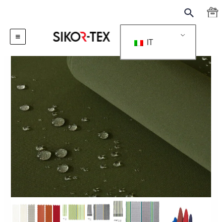
跳
搜
至
索
内
IT
容