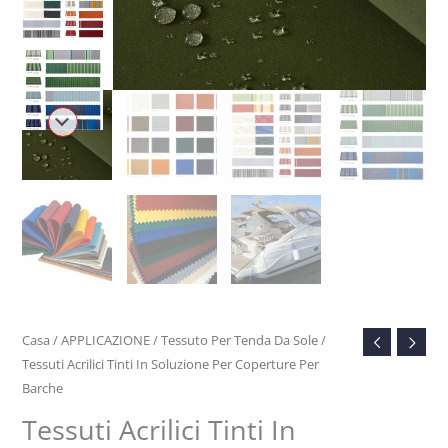
Casa
/
APPLICAZIONE
/
Tessuto Per Tenda Da Sole
/
Tessuti Acrilici Tinti In Soluzione Per Coperture Per
Barche
Tessuti Acrilici Tinti In