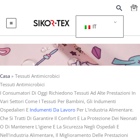
跳
搜
至
索
内
IT
容
Casa
Tessuti Antimicrobici
Tessuti Antimicrobici
I Consumatori Di Oggi Richiedono Tessuti Ad Alte Prestazioni In
Vari Settori Come I Tessuti Per Bambini, Gli Indumenti
Ospedalieri E
Indumenti Da Lavoro
Per L'industria Alimentare.
Che Si Tratti Di Garantire Il Comfort E La Protezione Dei Neonati
O Di Mantenere L'igiene E La Sicurezza Negli Ospedali E
Nell'industria Alimentare, Il Miglioramento Delle Prestazioni