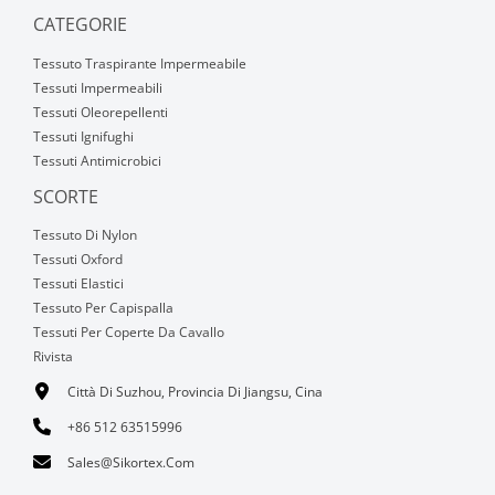
CATEGORIE
Tessuto Traspirante Impermeabile
Tessuti Impermeabili
Tessuti Oleorepellenti
Tessuti Ignifughi
Tessuti Antimicrobici
SCORTE
Tessuto Di Nylon
Tessuti Oxford
Tessuti Elastici
Tessuto Per Capispalla
Tessuti Per Coperte Da Cavallo
Rivista
Città Di Suzhou, Provincia Di Jiangsu, Cina
+86 512 63515996
Sales@sikortex.com