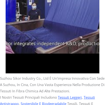
Suzhou Sikor Industry Co., Ltd È Un'impresa Innovativa Con Sede
A Suzhou, In Cina, Con Una Vasta Esperienza Nella Produzione Di
Tessuti In Fibra Chimica Ad Alte Prestazioni.
I Nostri Tessuti Principali Includono
Tessuti Leggeri
,
Tessuti
Antistrappo
,
Sostenibile E Biodegradabile
Tessili, Tessuti E