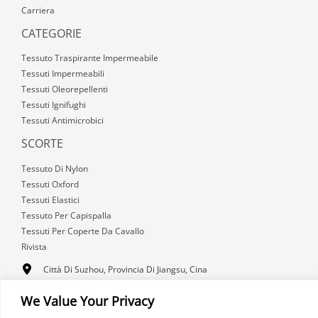
Carriera
CATEGORIE
Tessuto Traspirante Impermeabile
Tessuti Impermeabili
Tessuti Oleorepellenti
Tessuti Ignifughi
Tessuti Antimicrobici
SCORTE
Tessuto Di Nylon
Tessuti Oxford
Tessuti Elastici
Tessuto Per Capispalla
Tessuti Per Coperte Da Cavallo
Rivista
Città Di Suzhou, Provincia Di Jiangsu, Cina
+86 512 63515996
We Value Your Privacy
Sales@sikortex.com