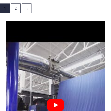
1
2
→