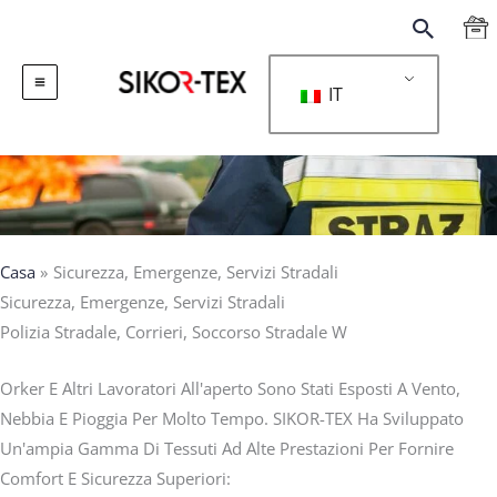
跳
搜
至
索
内
IT
容
Casa
Sicurezza, Emergenze, Servizi Stradali
Sicurezza, Emergenze, Servizi Stradali
Polizia Stradale, Corrieri, Soccorso Stradale W
Orker E Altri Lavoratori All'aperto Sono Stati Esposti A Vento,
Nebbia E Pioggia Per Molto Tempo. SIKOR-TEX Ha Sviluppato
Un'ampia Gamma Di Tessuti Ad Alte Prestazioni Per Fornire
Comfort E Sicurezza Superiori: