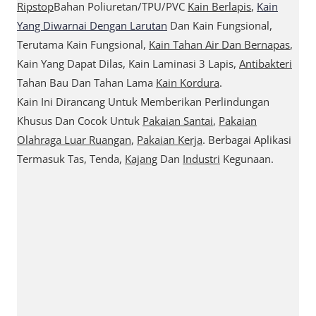
Ripstop
Bahan Poliuretan/TPU/PVC
Kain Berlapis
,
Kain
Yang Diwarnai Dengan Larutan
Dan Kain Fungsional,
Terutama Kain Fungsional,
Kain Tahan Air Dan Bernapas
,
Kain Yang Dapat Dilas, Kain Laminasi 3 Lapis,
Antibakteri
Tahan Bau Dan Tahan Lama
Kain Kordura
.
Kain Ini Dirancang Untuk Memberikan Perlindungan
Khusus Dan Cocok Untuk
Pakaian Santai
,
Pakaian
Olahraga Luar Ruangan
,
Pakaian Kerja
. Berbagai Aplikasi
Termasuk Tas, Tenda,
Kajang
Dan
Industri
Kegunaan.
Sales@sikortex.com
Detail Lebih Lanjut