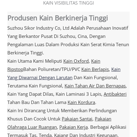
KAIN VISIBILITAS TINGGI
Produsen Kain Berkinerja Tinggi
Suzhou Sikor Industry Co, Ltd Adalah Perusahaan Inovatif
Yang Berkantor Pusat Di Suzhou, Cina, Dengan
Pengalaman Luas Dalam Produksi Kain Serat Kimia Tenun
Berkinerja Tinggi.
Kain Utama Kami Meliputi
Kain Oxford
,
Kain
Ripstop
Bahan Poliuretan/TPU/PVC
Kain Berlapis
,
Kain
Yang Diwarnai Dengan Larutan
Dan Kain Fungsional,
Terutama Kain Fungsional,
Kain Tahan Air Dan Bernapas
,
Kain Yang Dapat Dilas, Kain Laminasi 3 Lapis,
Antibakteri
Tahan Bau Dan Tahan Lama
Kain Kordura
.
Kain Ini Dirancang Untuk Memberikan Perlindungan
Khusus Dan Cocok Untuk
Pakaian Santai
,
Pakaian
Olahraga Luar Ruangan
,
Pakaian Kerja
. Berbagai Aplikasi
Termasuk Tas, Tenda,
Kajang
Dan
Industri
Kegunaan.