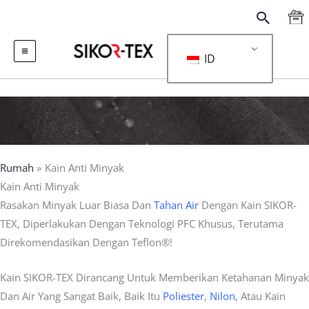
Lewati
Menca
Ke
Konten
ID
Rumah
Kain Anti Minyak
Kain Anti Minyak
Rasakan Minyak Luar Biasa Dan
Tahan Air
Dengan Kain SIKOR-
TEX, Diperlakukan Dengan Teknologi PFC Khusus, Terutama
Direkomendasikan Dengan Teflon®!
Kain SIKOR-TEX Dirancang Untuk Memberikan Ketahanan Minyak
Dan Air Yang Sangat Baik, Baik Itu
Poliester
,
Nilon
, Atau Kain