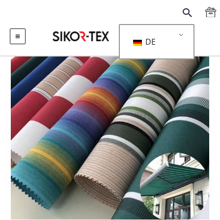
跳
搜
至
索
内
DE
容