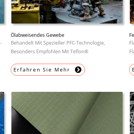
Ölabweisendes Gewebe
F
-
Behandelt Mit Spezieller PFC-Technologie,
F
Besonders Empfohlen Mit Teflon®
F
Erfahren Sie Mehr