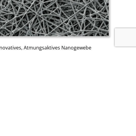
nnovatives, Atmungsaktives Nanogewebe
 Besteht Aus Fasern, Die Nur 1/200 Der Dicke
ines Menschlichen Haares Haben, Und Bietet
vergleichliche Wasserdichte, Winddichte Und
tmungsaktive Eigenschaften.
Erfahren Sie Mehr