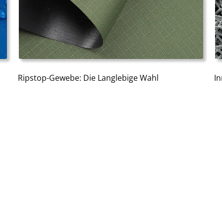
Ripstop-Gewebe: Die Langlebige Wahl
I
Ripstop-Stoffe Zeichnen Sich Durch Ihre
Es
Überragende Festigkeit Und Haltbarkeit Aus Und
E
Sind Daher Eine Beliebte Wahl Für Outdoor-
Un
Ausrüstung Und Militärische Anwendungen.
A
Erfahren Sie Mehr