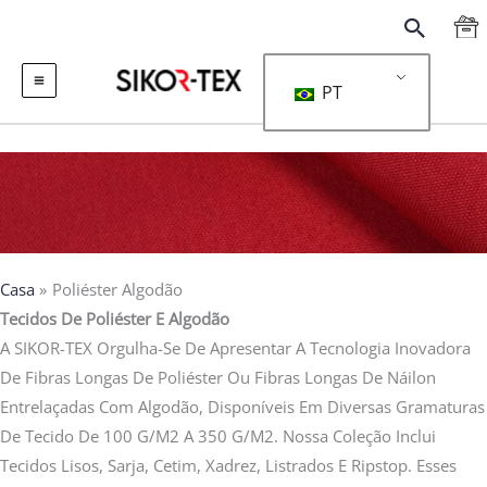
跳
搜
至
索
内
PT
容
Casa
Poliéster Algodão
Tecidos De Poliéster E Algodão
A SIKOR-TEX Orgulha-Se De Apresentar A Tecnologia Inovadora
De Fibras Longas De Poliéster Ou Fibras Longas De Náilon
Entrelaçadas Com Algodão, Disponíveis Em Diversas Gramaturas
De Tecido De 100 G/m2 A 350 G/m2. Nossa Coleção Inclui
Tecidos Lisos, Sarja, Cetim, Xadrez, Listrados E Ripstop. Esses