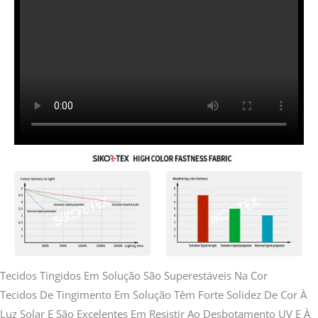
Tecidos Tingidos Em Solução São Superestáveis Na Cor
Tecidos De Tingimento Em Solução Têm Forte Solidez De Cor À
Luz Solar E São Excelentes Em Resistir Ao Desbotamento UV E À