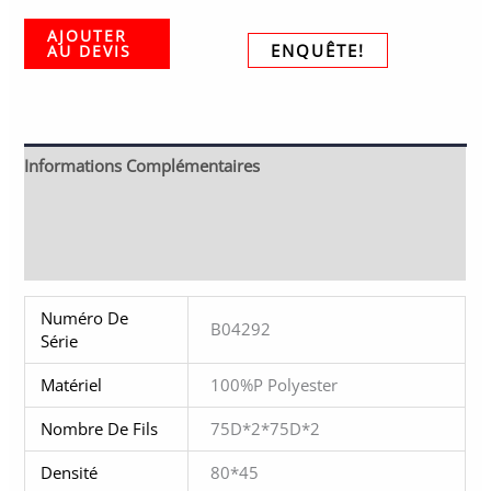
AJOUTER
ENQUÊTE!
AU DEVIS
Informations Complémentaires
Description
Autre Finition En Option
Numéro De
B04292
Série
Matériel
100%P Polyester
Nombre De Fils
75D*2*75D*2
Densité
80*45