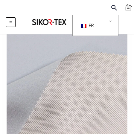
跳
搜
至
索
内
FR
容