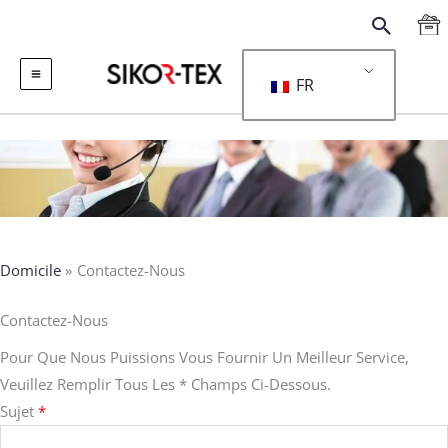
跳
搜
至
索
内
FR
容
Domicile
Contactez-Nous
Contactez-Nous
Pour Que Nous Puissions Vous Fournir Un Meilleur Service,
Veuillez Remplir Tous Les * Champs Ci-Dessous.
Sujet
*