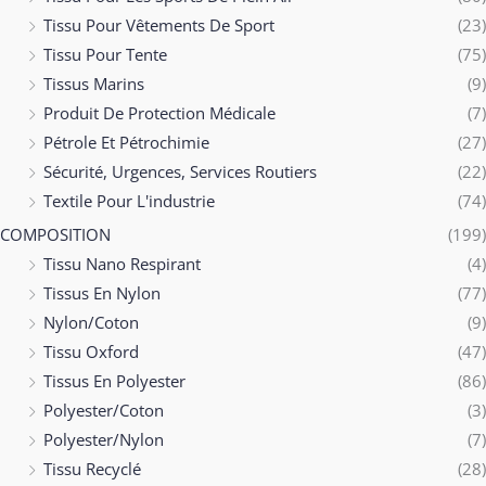
Tissu Pour Vêtements De Sport
(23)
Tissu Pour Tente
(75)
Tissus Marins
(9)
Produit De Protection Médicale
(7)
Pétrole Et Pétrochimie
(27)
Sécurité, Urgences, Services Routiers
(22)
Textile Pour L'industrie
(74)
COMPOSITION
(199)
Tissu Nano Respirant
(4)
Tissus En Nylon
(77)
Nylon/Coton
(9)
Tissu Oxford
(47)
Tissus En Polyester
(86)
Polyester/Coton
(3)
Polyester/Nylon
(7)
Tissu Recyclé
(28)