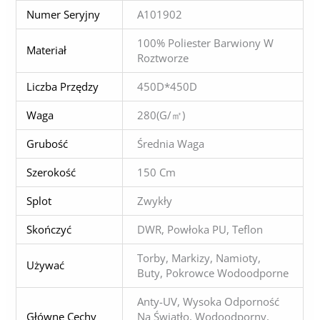
Numer Seryjny
A101902
100% Poliester Barwiony W
Materiał
Roztworze
Liczba Przędzy
450D*450D
Waga
280(g/㎡)
Grubość
Średnia Waga
Szerokość
150 Cm
Splot
Zwykły
Skończyć
DWR, Powłoka PU, Teflon
Torby, Markizy, Namioty,
Używać
Buty, Pokrowce Wodoodporne
Anty-UV, Wysoka Odporność
Główne Cechy
Na Światło, Wodoodporny,