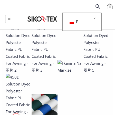
跳
搜
至
索
内
PL
容