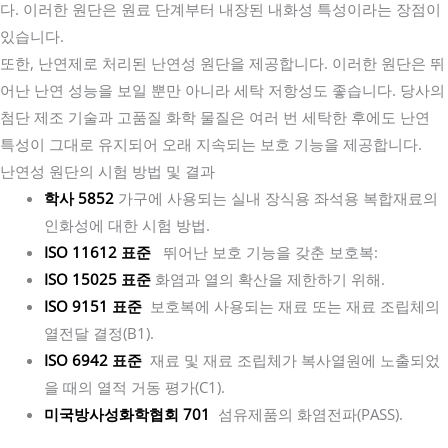
다. 이러한 원단은 원료 단계부터 내장된 내화성 특성이라는 장점이
있습니다.
또한, 난연제로 처리된 난연성 원단을 제공합니다. 이러한 원단은 뛰
어난 난연 성능을 보일 뿐만 아니라 세탁 저항성도 좋습니다. 당사의
첨단 제조 기술과 고품질 화학 물질은 여러 번 세탁한 후에도 난연
특성이 그대로 유지되어 오래 지속되는 보호 기능을 제공합니다.
난연성 원단의 시험 방법 및 결과
학사 5852
가구에 사용되는 실내 장식용 좌석용 복합재료의
인화성에 대한 시험 방법.
ISO 11612 표준
뛰어난 보호 기능을 갖춘 보호복:
ISO 15025 표준
화염과 열의 확산을 제한하기 위해.
ISO 9151 표준
보호복에 사용되는 재료 또는 재료 조립체의
열전달 결정(B1).
ISO 6942 표준
재료 및 재료 조립체가 복사열원에 노출되었
을 때의 열적 거동 평가(C1).
미국방사성화학협회 701
섬유제품의 화염전파(PASS).