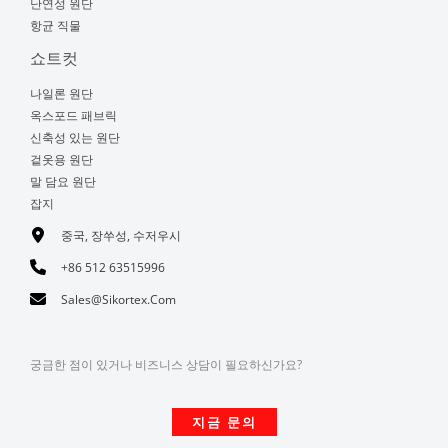
난연성 원단
항균 직물
쇼트컷
나일론 원단
옥스포드 패브릭
신축성 있는 원단
겉옷용 원단
말 담요 원단
잡지
중국, 장쑤성, 수저우시
+86 512 63515996
Sales@sikortex.com
궁금한 점이 있거나 비즈니스 상담이 필요하신가요?
지금 문의