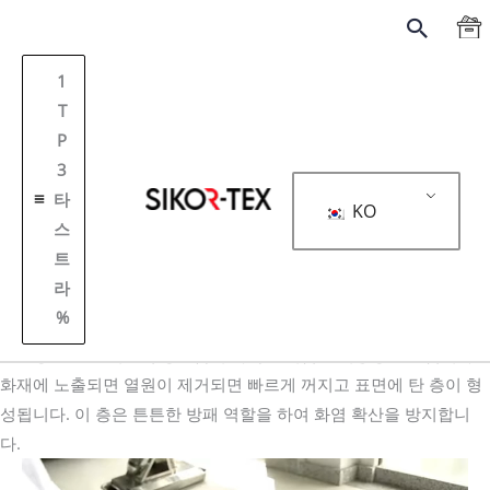
跳
搜
至
索
内
1
容
T
P
3
타
KO
스
트
첫 장
난연성 원단
라
SIKOR - TEX: 난연성 원단 제조업체
%
난연성 원단 이해
난연성 원단은 기술적 정교함이 가득한 최첨단 기능성 원단입니다.
화재에 노출되면 열원이 제거되면 빠르게 꺼지고 표면에 탄 층이 형
성됩니다. 이 층은 튼튼한 방패 역할을 하여 화염 확산을 방지합니
다.