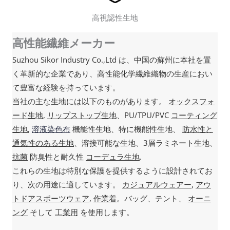
高視認性生地
高性能繊維メーカー
Suzhou Sikor Industry Co.,Ltd は、中国の蘇州に本社を置
く革新的な企業であり、高性能化学繊維織物の生産におい
て豊富な経験を持っています。
当社の主な生地には以下のものがあります。
オックスフォ
ード生地
,
リップストップ生地
、PU/TPU/PVC
コーティング
生地
,
溶液染色布
機能性生地、特に機能性生地、
防水性と
通気性のある生地
、溶接可能な生地、3層ラミネート生地、
抗菌
防臭性と耐久性
コーデュラ生地
.
これらの生地は特別な保護を提供するように設計されてお
り、次の用途に適しています。
カジュアルウェアー
,
アウ
トドアスポーツウェア
,
作業着
。バッグ、テント、
オーニ
ング
そして
工業用
を使用します。