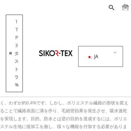
跳
搜
至
索
内
1
容
T
P
3
タ
JA
ス
ト
表紙
防水ファブリック
ラ
防水ファブリック
%
ポリエステルは防水ですか？実は一般的なポリエステル生地自体
には防水性はありません。ポリエステル素材の含水率は非常に低
く、わずか約0.4%です。しかし、ポリエステル繊維の形状を変え
ることで繊維表面に溝を作り、毛細管効果を発生させ、吸水速乾
を実現します。目的。防水とは逆の目的を達成するには、ポリエ
ステル生地に後加工を施し、様々な機能を付加する必要がありま