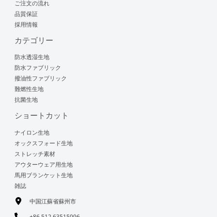
ご注文の流れ
品質保証
採用情報
カテゴリー
防水透湿生地
防水ファブリック
撥油性ファブリック
難燃性生地
抗菌生地
ショートカット
ナイロン生地
オックスフォード生地
ストレッチ素材
アウターウェア用生地
馬用ブランケット生地
雑誌
中国江蘇省蘇州市
+86 512 63515996