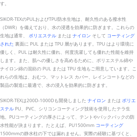
す。
SIKOR-TEXのPULおよびTPU防水生地は、耐久性のある撥水性
（DWR）を備えており、水の浸透を効果的に防ぎます。これらの
生地は通常、
ポリエステル
または
ナイロン
そして
コーティング
された
裏面に PUL または TPU 層があります。TPU はより環境に
優しく、PUL は耐久性に優れ、何度洗濯しても優れた性能を維持
します。また、肌への優しさを高めるために、ポリエステル綿や
ナイロン綿の混紡の PUL または TPU 生地もご用意しています。こ
れらの生地は、おむつ、マットレス カバー、レインコートなどの
製品の製造に最適で、水の浸入を効果的に防ぎます。
SIKOR-TEXは200D-1000Dも開発しました
ナイロン
または
ポリエ
ステル
PU、PVC、シリコンコーティング技術を使用したテラ生
地。PUコーティングの厚さによって、テントやバックパックの防
水性能が決まります。たとえば、PU1500mm
コーティング
1500mmの静水柱の下では漏れません。実際の経験に基づくと、