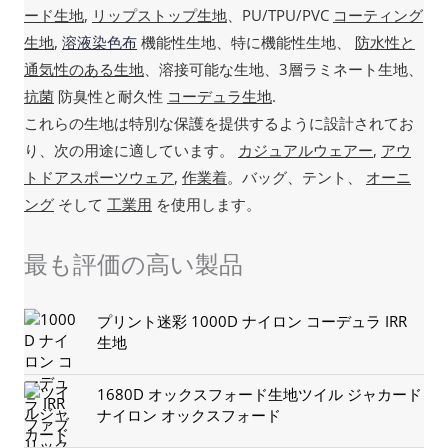
ード生地
,
リップストップ生地
、PU/TPU/PVC
コーティング
生地
,
溶液染色布
機能性生地、特に機能性生地、
防水性と
通気性のある生地
、溶接可能な生地、3層ラミネート生地、
抗菌
防臭性と耐久性
コーデュラ生地
.
これらの生地は特別な保護を提供するように設計されてお
り、次の用途に適しています。
カジュアルウェアー
,
アウ
トドアスポーツウェア
,
作業着
。バッグ、テント、
オーニ
ング
そして
工業用
を使用します。
最も評価の高い製品
プリント迷彩 1000D ナイロン コーデュラ IRR
生地
1680D オックスフォード生地ツイル ジャカード
ナイロン オックスフォード