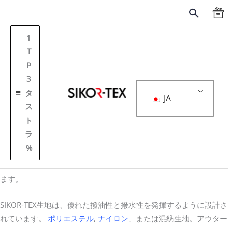
跳
搜
至
索
内
1
容
T
P
3
タ
JA
ス
ト
表紙
撥油ファブリック
ラ
撥油ファブリック
%
優れたオイルと
撥水性
SIKOR-TEX 生地を使用し、特殊な PFC テク
ノロジーで処理されています。特に Teflon® との併用をお勧めし
ます。
SIKOR-TEX生地は、優れた撥油性と撥水性を発揮するように設計さ
れています。
ポリエステル
,
ナイロン
、または混紡生地。アウター