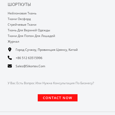
ШОРТКУТЫ
Нейлоновая Ткань
Ткани Оксфорд
Стрейчевые Ткани
Ткань Для Верхней Одежды
Ткани Для Попон Для Лошадей
Журнал
Город Сучжоу, Провинция Цзянсу, Китай
+86 512 63515996
Sales@sikortex.com
У Вас Есть Вопрос Или Нужна Консультация По Бизнесу?
CONTACT NOW