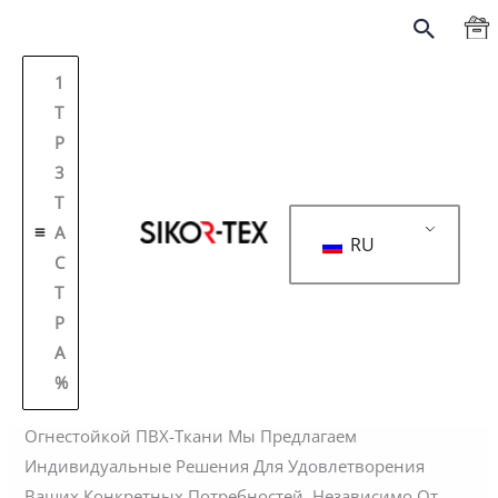
跳
搜
至
Ткань ПВХ: Универсальные,
索
内
1
Долговечные И
容
T
Настраиваемые Решения От
P
SIKOR-TEX
3
Т
/
МАГАЗИН
/ К
Перри
А
RU
SIKOR-TEX — Опытный Производитель ПВХ-Тканей,
С
Мы Специализируемся На Производстве
Т
Высококачественной ПВХ-Ткани, Универсального И
Р
Прочного Материала, Широко Используемого В
А
Различных Отраслях Промышленности. От Матовой
%
ПВХ-Ткани До Глянцевой ПВХ-Покрывающей Ткани И
Огнестойкой ПВХ-Ткани Мы Предлагаем
Индивидуальные Решения Для Удовлетворения
Ваших Конкретных Потребностей. Независимо От