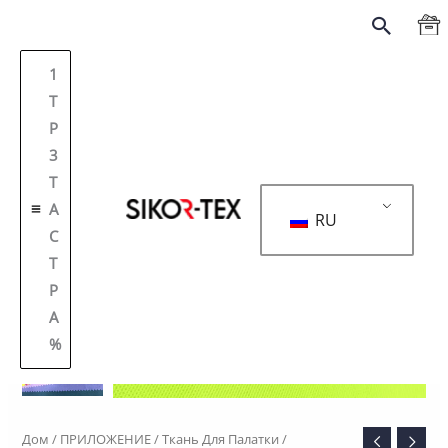
跳
搜
至
索
内
1
容
T
P
3
Т
А
RU
С
Т
Р
А
%
Дом
/
ПРИЛОЖЕНИЕ
/
Ткань Для Палатки
/