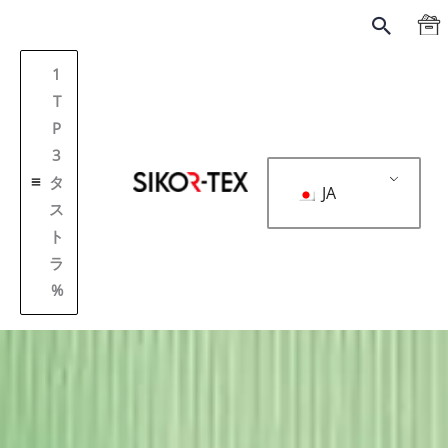
跳
搜
至
索
内
1
容
T
P
3
タ
JA
ス
ト
ラ
%