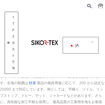
跳
搜
至
索
内
1
容
T
P
3
タ
JA
ス
ト
表紙
工業用生地
ラ
工業用ファブリック
%
当社は工業用生地メーカーとして、さまざまな構造のナイロンや
ポリエステル生地、高性能リサイクルPETS生地を製造していま
す。生地の範囲は
軽量
製品の最終用途に応じて、20D から頑丈な
2500D まで対応しています。例としては、平織り、ツイル、リッ
プストップ、ドビー、マット、ジャカードなどがあります。さら
に、高性能な加工手順を採用し、最高品質の工業用生地をお客様