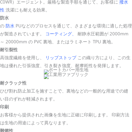
C0WR）エージェント。厳格な製造手順を通じて、お客様に
撥水
性
洗濯にも耐える効果。
防水
の
防水
PUなどのプロセスを通じて、さまざまな環境に適した処理
が製造されています。
コーティング、
耐静水圧範囲が 2000mm
～ 20000mm の PVC 裏地、またはラミネート TPU 裏地。
耐引裂性
高強度繊維を使用し、
リップストップ
この織り方により、この生
地は優れた引張強度、引き裂き強度、耐摩耗性を発揮します。
耐クラック性
ひび割れ防止加工を施すことで、裏地などの一般的な用途での縫
い目のずれが軽減されます。
印刷
お客様から提供された画像を生地に正確に印刷します。 印刷方法
は生地の用途によって異なります。
難燃性