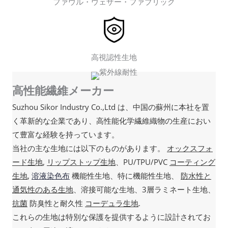
ファウル・ウェザー・ファブリック
高視認性生地
高性能繊維メーカー
Suzhou Sikor Industry Co.,Ltd は、中国の蘇州に本社を置
く革新的な企業であり、高性能化学繊維織物の生産におい
て豊富な経験を持っています。
当社の主な生地には以下のものがあります。
オックスフォ
ード生地
,
リップストップ生地
、PU/TPU/PVC
コーティング
生地
,
溶液染色布
機能性生地、特に機能性生地、
防水性と
通気性のある生地
、溶接可能な生地、3層ラミネート生地、
抗菌
防臭性と耐久性
コーデュラ生地
.
これらの生地は特別な保護を提供するように設計されてお