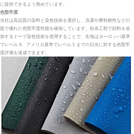
に提供できるよう努めています。
色堅牢度
当社は高品質の染料と染色技術を選択し、洗濯や摩耗耐性などの
面で優れた色堅牢度性能を確保しています。紡糸工程で顔料を追
加するドープ染色技術を使用することで、生地はヨーロッパ基準
でレベル 8、アメリカ基準でレベル 5 までの日光に対する色堅牢
度評価を達成できます。