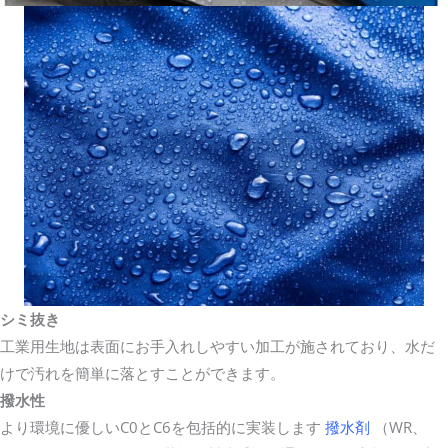
シミ抜き
工業用生地は表面にお手入れしやすい加工が施されており、水だ
けで汚れを簡単に落とすことができます。
撥水性
より環境に優しいC0とC6を包括的に実装します
撥水剤
（WR、