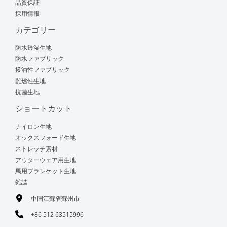
品質保証
採用情報
カテゴリー
防水透湿生地
防水ファブリック
撥油性ファブリック
難燃性生地
抗菌生地
ショートカット
ナイロン生地
オックスフォード生地
ストレッチ素材
アウターウェア用生地
馬用ブランケット生地
雑誌
中国江蘇省蘇州市
+86 512 63515996