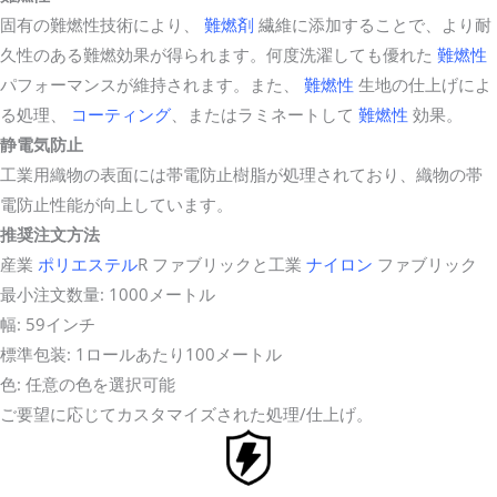
固有の難燃性技術により、
難燃剤
繊維に添加することで、より耐
久性のある難燃効果が得られます。何度洗濯しても優れた
難燃性
パフォーマンスが維持されます。また、
難燃性
生地の仕上げによ
る処理、
コーティング
、またはラミネートして
難燃性
効果。
静電気防止
工業用織物の表面には帯電防止樹脂が処理されており、織物の帯
電防止性能が向上しています。
推奨注文方法
産業
ポリエステル
R ファブリックと工業
ナイロン
ファブリック
最小注文数量: 1000メートル
幅: 59インチ
標準包装: 1ロールあたり100メートル
色: 任意の色を選択可能
ご要望に応じてカスタマイズされた処理/仕上げ。